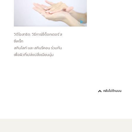
วิดีโอสาธิต: วิธีการใช้ด็อกเตอร์'ส
ซีเคร็ท
สกินไลท์ และ สกินรีคอน ร่วมกัน
เพื่อผิวที่เปล่งปลั่งเนียนนุ่ม
กลับไปด้านบน