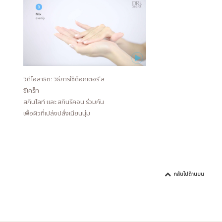
วิดีโอสาธิต: วิธีการใช้ด็อกเตอร์'ส
ซีเคร็ท
สกินไลท์ และ สกินรีคอน ร่วมกัน
เพื่อผิวที่เปล่งปลั่งเนียนนุ่ม
กลับไปด้านบน