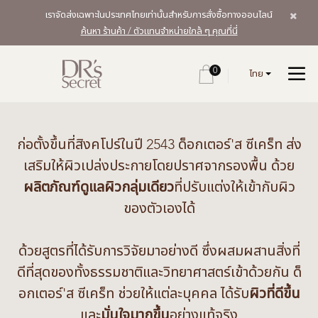
เราจัดส่งเฉพาะในประเทศไทยเท่านั้นสำหรับการสั่งซื้อทางออนไลน์
ค้นหา ร้านค้า / ตัวแทนจำหน่ายใกล้ ๆ คุณที่นี่
0
ไทย
ก่อตั้งขึ้นที่สิงคโปร์ในปี 2543 ด็อกเตอร์'ส ซีเคร็ท ส่ง
เสริมให้ผิวเปล่งประกายโดยปราศจากรองพื้น ด้วย
ผลิตภัณฑ์ดูแลผิวกลุ่มเดียว
ที่ปรับแต่งให้เข้ากับผิว
ของตัวเองได้
ด้วยสูตรที่ได้รับการวิจัยมาอย่างดี ซึ่งผสมผสานสิ่งที่
ดีที่สุดของทั้งธรรมชาติและวิทยาศาสตร์เข้าด้วยกัน ด็
อกเตอร์'ส ซีเคร็ท ช่วยให้แต่ละบุคคล ได้รับ
ผิวที่ดีขึ้น
และ
มั่นใจมากขึ้น
อย่างแท้จริง