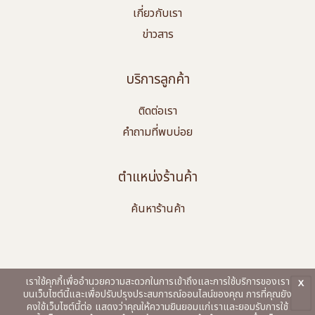
เกี่ยวกับเรา
ข่าวสาร
บริการลูกค้า
ติดต่อเรา
คำถามที่พบบ่อย
ตำแหน่งร้านค้า
ค้นหาร้านค้า
เราใช้คุกกี้เพื่ออำนวยความสะดวกในการเข้าถึงและการใช้บริการของเรา
x
DR's Secret, Aestier และ BWL เป็นเครื่องหมายการค้าจดทะเบียนของ Best World
บนเว็บไซต์นี้และเพื่อปรับปรุงประสบการณ์ออนไลน์ของคุณ การที่คุณยัง
© 2026 Best World. สงวนลิขสิทธิ์.
คงใช้เว็บไซต์นี้ต่อ แสดงว่าคุณให้ความยินยอมแก่เราและยอมรับการใช้