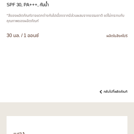
SPF 30, PA+++, กันน้ำ
*สีของผลิตภัณฑ์อาจแตกต่างกันไปเนื่องจากมีส่วนผสมจากธรรมชาติ แต่ไม่กระทบกับ
คุณภาพของผลิตภัณฑ์
30 มล. / 1 ออนซ์
ผลิตในสิงคโปร์
กลับไปที่ผลิตภัณฑ์