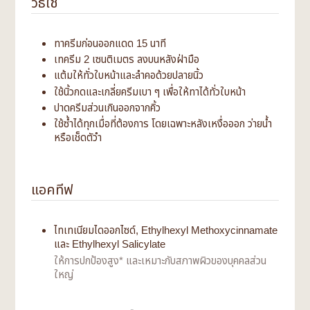
วิธีใช้
ทาครีมก่อนออกแดด 15 นาที
เทครีม 2 เซนติเมตร ลงบนหลังฝ่ามือ
แต้มให้ทั่วใบหน้าและลำคอด้วยปลายนิ้ว
ใช้นิ้วกดและเกลี่ยครีมเบา ๆ เพื่อให้ทาได้ทั่วใบหน้า
ปาดครีมส่วนเกินออกจากคิ้ว
ใช้ซ้ำได้ทุกเมื่อที่ต้องการ โดยเฉพาะหลังเหงื่อออก ว่ายน้ำ
หรือเช็ดตัวำ
แอคทีฟ
ไทเทเนียมไดออกไซด์, Ethylhexyl Methoxycinnamate
และ Ethylhexyl Salicylate
ให้การปกป้องสูง* และเหมาะกับสภาพผิวของบุคคลส่วน
ใหญ่