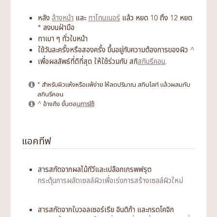
หลัง
ล้างหน้า
และ
ทาโทนเนอร์
แล้ว หยด 10 ถึง 12 หยด
* ลงบนฝ่ามือ
ทาเบา ๆ ทั่วใบหน้า
ใช้วันละครั้งหรือสองครั้ง ขึ้นอยู่กับความต้องการของผิว ^
เพื่อผลลัพธ์ที่ดีที่สุด ให้ใช้ร่วมกับ สกิ
สกินรีคอน
.
* สำหรับผิวแห้งหรือแพ้ง่าย ให้ลดปริมาณ สกินไลท์ แล้วผสมกับ
สกินรีคอน
^ อ้างถึง ขั้นตอ
นการใช้
แอคทีฟ
สารสกัดจากผลไม้กีวีและเปลือกเกรพฟรุต
กระตุ้นการผลัดเซลล์ผิวเพื่อเร่งการสร้างเซลล์ผิวใหม่
สารสกัดจากใบวอลเซอร์เรีย อินดิก้า และกรดโคจิก