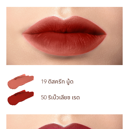
19 ดิสครีท นู้ด
50 ริเบ๊วเลียซ เรด