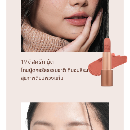
19 ดิสครีท นู้ด
โทนนู้ดคอรัลธรรมชาติ ที่มอบสีระเรื่อดู
สุขภาพดีบนพวงแก้ม