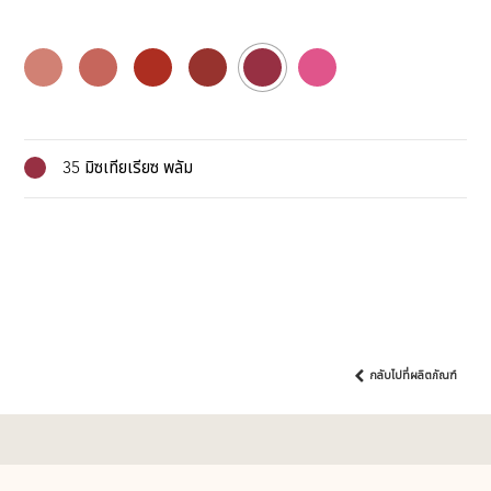
35 มิซเทียเรียซ พลัม
กลับไปที่ผลิตภัณฑ์