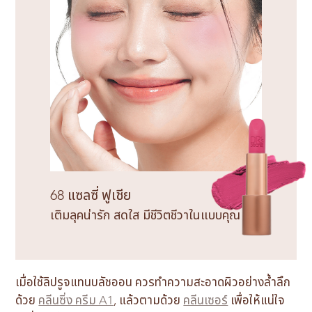
68 แซลซี่ ฟูเชีย
เติมลุคน่ารัก สดใส มีชีวิตชีวาในแบบคุณ
เมื่อใช้ลิปรูจแทนบลัชออน ควรทำความสะอาดผิวอย่างล้ำลึก
ด้วย
คลีนซิ่ง ครีม A1
, แล้วตามด้วย
คลีนเซอร์
เพื่อให้แน่ใจ