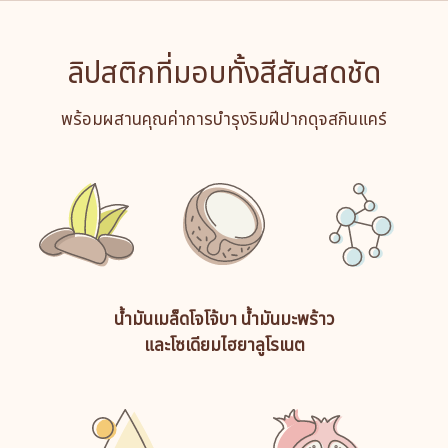
ลิปสติกที่มอบทั้งสีสันสดชัด
พร้อมผสานคุณค่าการบำรุงริมฝีปากดุจสกินแคร์
น้ำมันเมล็ดโจโจ้บา น้ำมันมะพร้าว
และโซเดียมไฮยาลูโรเนต