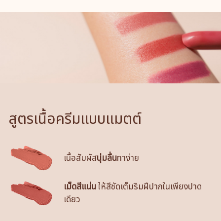
สูตรเนื้อครีมแบบแมตต์
เนื้อสัมผัส
นุ่มลื่น
ทาง่าย
เม็ดสีแน่น
ให้สีชัดเต็มริมฝีปากในเพียงปาด
เดียว