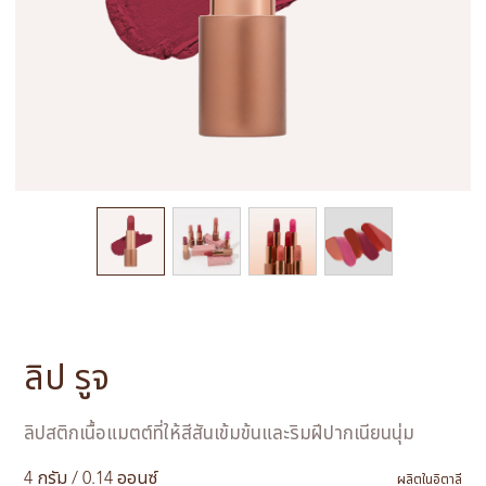
ลิป รูจ
ลิปสติกเนื้อแมตต์ที่ให้สีสันเข้มข้นและริมฝีปากเนียนนุ่ม
4 กรัม / 0.14 ออนซ์
ผลิตในอิตาลี